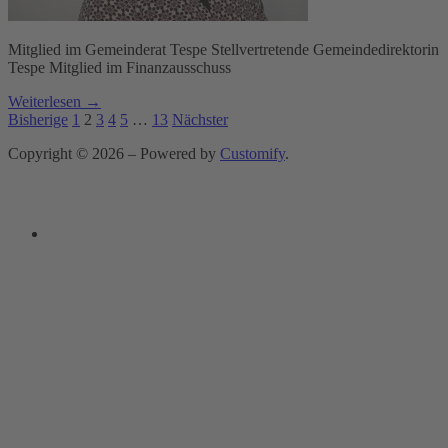
Mitglied im Gemeinderat Tespe Stellvertretende Gemeindedirektorin
Tespe Mitglied im Finanzausschuss
Weiterlesen →
Seitennummerierung
Bisherige
1
2
3
4
5
…
13
Nächster
der
Copyright © 2026 – Powered by
Customify
.
Beiträge