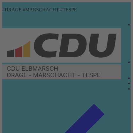
Zum
Menü
Schließen
#DRAGE #MARSCHACHT #TESPE
Inhalt
springen