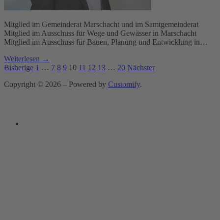
Mitglied im Gemeinderat Marschacht und im Samtgemeinderat
Mitglied im Ausschuss für Wege und Gewässer in Marschacht
Mitglied im Ausschuss für Bauen, Planung und Entwicklung in…
Weiterlesen →
Seitennummerierung
Bisherige
1
…
7
8
9
10
11
12
13
…
20
Nächster
der
Copyright © 2026 – Powered by
Customify
.
Beiträge