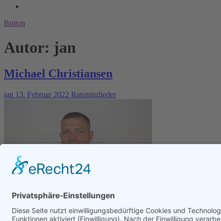
Button
Autor:
jan
Michael Christiansen
jan
13. Februar 2022
Ratsmitglieder
Mitglied im Gemeinderat Drage und im Samtgemeinderat Fraktionsvo
Liegenschaften, Haushalt und Finanzen…