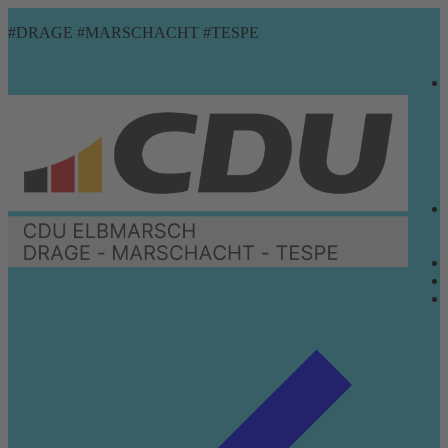
Zum
Menü
Schließen
#DRAGE #MARSCHACHT #TESPE
Inhalt
springen